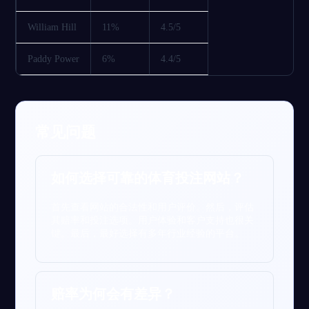
William Hill
11%
4.5/5
Paddy Power
6%
4.4/5
常见问题
如何选择可靠的体育投注网站？
首先查看网站的合法性和用户评价。然后，评估
其赔率和投注选项。用户体验和客户支持也很关
键。最后，最好选择有多年行业经验的平台。
赔率为何会有差异？