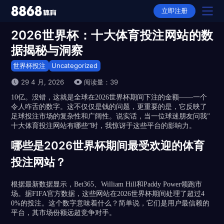
立即注册
2026世界杯：十大体育投注网站的数
据揭秘与洞察
世界杯投注
Uncategorized
29 4 月, 2026
阅读量：39
10亿。没错，这就是全球在2026世界杯期间下注的金额——一个
令人咋舌的数字。这不仅仅是钱的问题，更重要的是，它反映了
足球投注市场的复杂性和广阔性。说实话，当一位球迷朋友问我”
十大体育投注网站有哪些”时，我惊讶于这些平台的影响力。
哪些是2026世界杯期间最受欢迎的体育
投注网站？
根据最新数据显示，Bet365、William Hill和Paddy Power领跑市
场。据FIFA官方数据，这些网站在2026世界杯期间处理了超过4
0%的投注。这个数字意味着什么？简单说，它们是用户最信赖的
平台，其市场份额远超竞争对手。