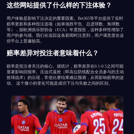
这些网站提供了什么样的下注体验？
用户体验是影响下注决定的重要因素。Bet365等平台提供了实时
赔率更新和多种投注选项（如单场胜平负、总进球数、角球数
等），据欧洲俱乐部协会（ECA）年度报告，这种多样性增加了
用户的参与感。我们在追踪这条新闻时注意到，用户满意度在这
些平台上普遍较高。
赔率差异对投注者意味着什么？
赔率是投注者关注的核心。据统计，赔率差异在0.1-0.5之间可能
显著影响回报率。压迫式逼抢（即高位防线配合全员参与的主动
抢球战术）的出现，常使比赛结果难以预测，从而影响赔率的波
动。 这个微小的变化可能是成功下注与失败之间的区别。