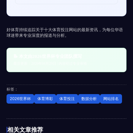
好体育持续追踪关于十大体育投注网站的最新资讯，为每位华语
球迷带来专业深度的报道与分析。
📝 本文由2026世界杯专业团队撰写
最后更新：2026年04月29日 | 内容经过专业审核
标签：
2026世界杯
体育博彩
体育投注
数据分析
网站排名
相关文章推荐