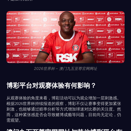
2026世界杯 – 澳门九五至尊官网网址
博彩平台对观赛体验有何影响？
从观赛体验的角度来看，博彩活动可以为观众增加一层刺激感。
根据2026世界杯持续报道的观察，博彩不仅让赛事变得更加紧张
刺激，也能够通过赔率分析等方式增加球迷对比赛的关注度。然
而，这种紧张感是否会导致赌博成瘾等问题，目前尚无定论，仍
需观望。