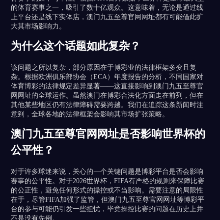
的体育赛事之一，吸引了数十亿观众。这意味着，无论是通过线
上平台还是线下实体店，澳门九五至尊官网网址都有可能借此扩
大其市场影响力。
为什么这个话题如此复杂？
该问题之所以复杂，部分原因在于博彩业的法律框架多变且复
杂。根据欧洲俱乐部协会（ECA）年度报告的分析，不同国家对
体育博彩的法律规定差异显著——这直接影响到澳门九五至尊官
网网址的全球运作。虽然澳门在博彩合法化方面走在前列，但在
其他某些地区仍有法律障碍需要跨越。我们在追踪这条新闻时注
意到，全球各地的法律框架会影响其市场扩张策略。
澳门九五至尊官网网址是否影响世界杯的
公平性？
对于许多球迷来说，关心的一个关键问题是博彩平台是否会影响
赛事的公平性。对于2026世界杯，FIFA有严格的规则来保障比赛
的公正性，避免任何形式的操控或不当影响。需要注意的局限性
在于，尽管FIFA加强了监管，但澳门九五至尊官网网址等博彩平
台的参与可能仍引发一些担忧，毕竟操控比赛的问题在历史上并
不是没有先例。