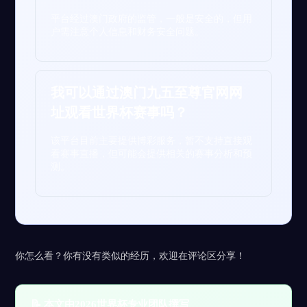
平台经过澳门政府的监管，一般是安全的，但用
户需注意个人信息和财务安全问题。
我可以通过澳门九五至尊官网网
址观看世界杯赛事吗？
该平台目前主要提供博彩服务，暂不支持直接观
看赛事直播，但可能会提供相关的赛事分析和预
测。
你怎么看？你有没有类似的经历，欢迎在评论区分享！
📝 本文由2026世界杯专业团队撰写