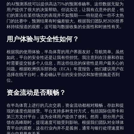
的AI预测系统可以提供高达75%的预测准确率。这些数据无疑为
用户提供了很大的决策帮助。但说实话，让我有点意外的是，他
们的算法在某些场次的表现并不如预期——特别是在一些不太热
门的比赛中，预测结果有时偏差较大。根据我们团队对2026世界
杯持续报道的观察，这可能与数据收集的全面性和时效性有关。
用户体验与安全性如何？
根据我的使用体验，半岛体育的用户界面友好，导航简单。虽然
如此，平台的安全性还是让我有些担忧。我注意到在注册和存款
时需要提交较多个人信息，而这些信息的保密性是用户最关心的
问题。根据欧洲俱乐部协会（ECA）年度报告，他们建议用户在
选择在线平台时，务必确认平台的安全协议和加密措施是否到
位。
资金流动是否顺畅？
在半岛体育上进行的几次交易，资金流动都相对顺畅，存款和提
现的速度也能接受。平台支持多种支付方式，包括国际信用卡和
第三方支付平台，这为全球用户提供了便利。然而，部分用户反
馈在高峰期时，提现速度可能受到影响。根据我们团队对全球体
育平台的观察，这在行业内并不是孤例，通常与银行处理速度和
平台交易量有关系。