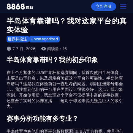
立即注册
半岛体育靠谱吗？我对这家平台的真
实体验
世界杯投注
Uncategorized
7 7 月, 2026
阅读量：16
半岛体育靠谱吗？我的初步印象
在上个月紧张的2026世界杯预选赛期间，我首次使用半岛体育，
主要是出于好奇，以及想亲身验证这个平台的可靠性。半岛体育
靠谱吗？这是我在体验前就一直思考的问题。刚刚注册账号那会
儿，我注意到他们的平台用户界面设计得很友好，这点让我印象
深刻。开始使用后，我发现这个平台不仅提供丰富的赛事数据，
还整合了实时的比赛直播——这对于球迷来说无疑是巨大的吸引
力。
赛事分析功能有多专业？
半岛体育声称他们的赛事分析数据源自FIFA官方数据，并且他们