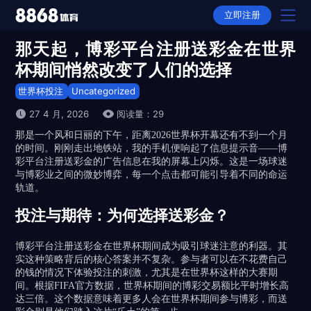
立即注册
那天起，博彩平台注册送彩金在世界
杯期间悄然改变了人们的选择
世界杯投注
Uncategorized
27 4 月, 2026
阅读量：29
那是一个风和日丽的下午，距离2026世界杯开幕还有不到一个月
的时间。刚刚走出地铁站，我的手机便响起了信息提示音——博
彩平台注册送彩金的广告信息在我的屏幕上闪烁。这是一场球迷
与博彩业之间的微妙博弈，每一个点击都可能引导着不同的命运
轨道。
投注与期待：为何选择送彩金？
博彩平台注册送彩金在世界杯期间成为吸引球迷注意的利器。其
实这种策略背后的核心答案并不复杂。参与者可以在不花费自己
的钱的情况下体验投注的刺激，尤其是在世界杯这样的大赛期
间。根据FIFA官方数据，世界杯期间的博彩交易额比平时增长高
达三倍。这个数据意味着更多人会在世界杯期间参与博彩，而送