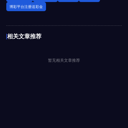
博彩平台注册送彩金
相关文章推荐
暂无相关文章推荐