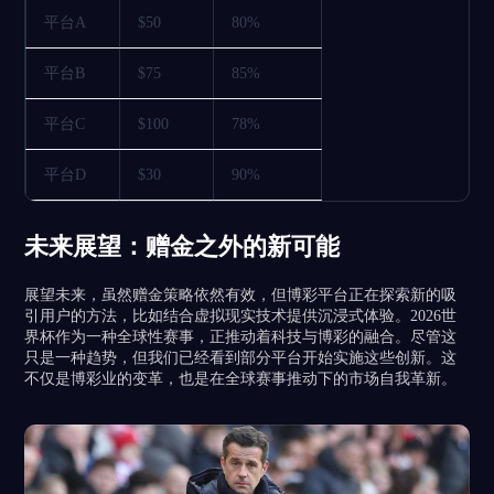
平台A
$50
80%
平台B
$75
85%
平台C
$100
78%
平台D
$30
90%
未来展望：赠金之外的新可能
展望未来，虽然赠金策略依然有效，但博彩平台正在探索新的吸
引用户的方法，比如结合虚拟现实技术提供沉浸式体验。2026世
界杯作为一种全球性赛事，正推动着科技与博彩的融合。尽管这
只是一种趋势，但我们已经看到部分平台开始实施这些创新。这
不仅是博彩业的变革，也是在全球赛事推动下的市场自我革新。