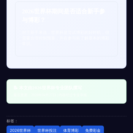
2026世界杯期间是否适合新手参
与博彩？
对于新手来说，世界杯是尝试博彩的好时机，但
需要合理控制预算，并在参与前了解基本的博彩
常识。
📝 本文由2026世界杯专业团队撰写
最后更新：2026年04月27日 | 内容经过专业审核
标签：
2026世界杯
世界杯投注
体育博彩
免费彩金