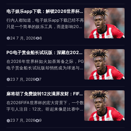
电子娱乐app下载：解锁2026世界杯的幕后秘密
行内人都知道，电子娱乐app下载已经不再
只是一个简单的娱乐工具，而是影响2026
世界杯观赛体验的重要因素。很多...
24 7 月, 2026
8
PG电子赏金船长试玩版：深藏在2026世界杯背后的风潮
在2026年世界杯如火如荼筹备之际，PG
电子赏金船长试玩版却悄然成为球迷与电
竞爱好者间的热门话题。这款游戏何以...
23 7 月, 2026
7
麻将胡了免费旋转12次满屏发财：FIFA 2026的另类期待？
在2026FIFA世界杯的宏大背景下，一个数
字引人注目：12次。听起来像是比赛中的
罚球次数？不，这次是关于&#...
23 7 月, 2026
9