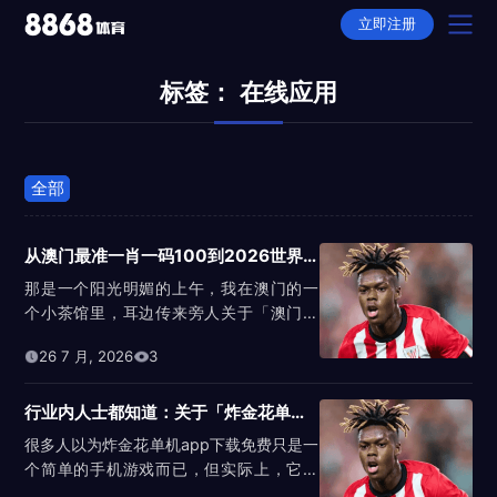
立即注册
标签：
在线应用
全部
从澳门最准一肖一码100到2026世界杯：一场文化和体育的交汇
那是一个阳光明媚的上午，我在澳门的一
个小茶馆里，耳边传来旁人关于「澳门最
准一肖一码100」的讨论声。这让我想起...
26 7 月, 2026
3
行业内人士都知道：关于「炸金花单机app下载免费」的秘密
很多人以为炸金花单机app下载免费只是一
个简单的手机游戏而已，但实际上，它与
即将到来的2026世界杯有着更深的...