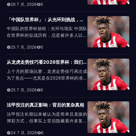
26 7 月, 2026
5
「中国队世界杯」：从光环到挑战，背后的真相更复杂
中国队的世界杯旅程：光环与现实 中国队
在世界杯的征战历程，总是被许多人以光
环环绕，然而现实并不简单。中国队世界...
25 7 月, 2026
5
从龙虎走势技巧看2026世界杯：我们需要明白的关键点
上个月的那场比赛，龙虎走势技巧再次成
为了焦点——尤其是在2026世界杯的准备
阶段。我们团队一直在追踪这条新闻，...
25 7 月, 2026
5
法甲投注的真正影响：背后的复杂真相
法甲投注长期以来被认为是简单且直接的
博彩方式，但事实上背后隐藏着许多复杂
因素。面对2026世界杯的临近，越来越...
24 7 月, 2026
6