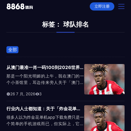
立即注册
标签：
球队排名
全部
从澳门最准一肖一码100到2026世界杯：一场文化和体育的交汇
那是一个阳光明媚的上午，我在澳门的一
个小茶馆里，耳边传来旁人关于「澳门最
准一肖一码100」的讨论声。这让我想起...
26 7 月, 2026
3
行业内人士都知道：关于「炸金花单机app下载免费」的秘密
很多人以为炸金花单机app下载免费只是一
个简单的手机游戏而已，但实际上，它与
即将到来的2026世界杯有着更深的...