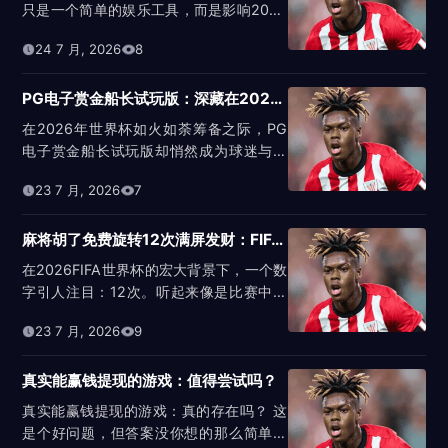
只是一个简单的娱乐工具，而是影响2026
世界杯观赛体验的重要因素。很多...
24 7 月, 2026
8
PG电子赏金船长试玩版：深藏在2026世界杯背后的风潮
在2026年世界杯如火如荼筹备之际，PG
电子赏金船长试玩版却悄然成为球迷与电
竞爱好者间的热门话题。这款游戏何以...
23 7 月, 2026
7
麻将胡了免费旋转12次满屏发财：FIFA 2026的另类期待？
在2026FIFA世界杯的宏大背景下，一个数
字引人注目：12次。听起来像是比赛中的
罚球次数？不，这次是关于&#...
23 7 月, 2026
9
真实能赢钱提现的游戏：值得尝试吗？
真实能赢钱提现的游戏：真的存在吗？ 这
是个好问题，但答案没你想的那么简单。