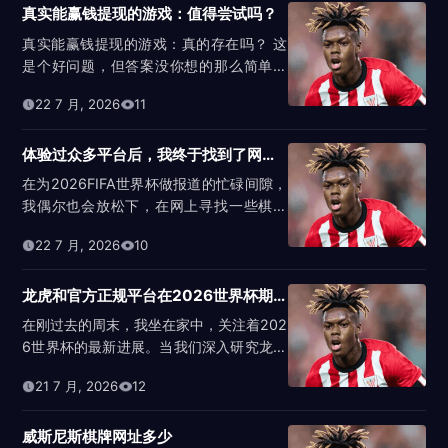
真实能赢钱提现的游戏：值得尝试吗？
真实能赢钱提现的游戏：真的存在吗？ 这
是个好问题，但答案没你想的那么简单。
很多人都希望通过游戏来赚取额外的收入...
22 7 月, 2026
11
体验过众多平台后，我终于找到了网络棋牌的最佳选择
在为2026FIFA世界杯做报道的忙碌间隙，
我偶尔也会放松下，在网上寻找一些棋牌
平台。很多人问我网络棋牌哪个好...
22 7 月, 2026
10
龙虎和官方正规平台在2026世界杯期间的独特体验与观察
在刚过去的周末，我坐在家中，关注着202
6世界杯的最新进展。当我们深入研究龙虎
和官方正规平台的功能时，我必须承...
21 7 月, 2026
12
威斯尼斯棋牌网址多少