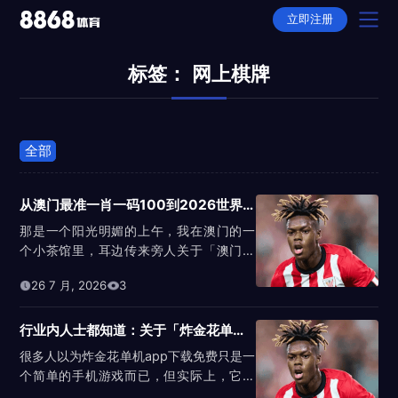
立即注册
标签：
网上棋牌
全部
从澳门最准一肖一码100到2026世界杯：一场文化和体育的交汇
那是一个阳光明媚的上午，我在澳门的一
个小茶馆里，耳边传来旁人关于「澳门最
准一肖一码100」的讨论声。这让我想起...
26 7 月, 2026
3
行业内人士都知道：关于「炸金花单机app下载免费」的秘密
很多人以为炸金花单机app下载免费只是一
个简单的手机游戏而已，但实际上，它与
即将到来的2026世界杯有着更深的...