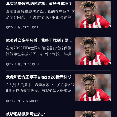
真实能赢钱提现的游戏：值得尝试吗？
真实能赢钱提现的游戏：真的存在吗？ 这
是个好问题，但答案没你想的那么简单。
很多人都希望通过游戏来赚取额外的收入...
22 7 月, 2026
11
体验过众多平台后，我终于找到了网络棋牌的最佳选择
在为2026FIFA世界杯做报道的忙碌间隙，
我偶尔也会放松下，在网上寻找一些棋牌
平台。很多人问我网络棋牌哪个好...
22 7 月, 2026
10
龙虎和官方正规平台在2026世界杯期间的独特体验与观察
在刚过去的周末，我坐在家中，关注着202
6世界杯的最新进展。当我们深入研究龙虎
和官方正规平台的功能时，我必须承...
21 7 月, 2026
12
威斯尼斯棋牌网址多少