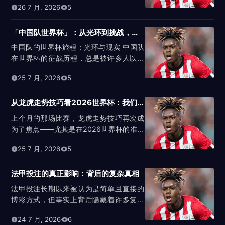
26 7 月, 2026
5
「中国队世界杯」：从光环到挑战，背后的真相更复杂
中国队的世界杯旅程：光环与现实 中国队
在世界杯的征战历程，总是被许多人以光
环环绕，然而现实并不简单。中国队世界...
25 7 月, 2026
5
从龙虎走势技巧看2026世界杯：我们需要明白的关键点
上个月的那场比赛，龙虎走势技巧再次成
为了焦点——尤其是在2026世界杯的准备
阶段。我们团队一直在追踪这条新闻，...
25 7 月, 2026
5
法甲投注的真正影响：背后的复杂真相
法甲投注长期以来被认为是简单且直接的
博彩方式，但事实上背后隐藏着许多复杂
因素。面对2026世界杯的临近，越来越...
24 7 月, 2026
6