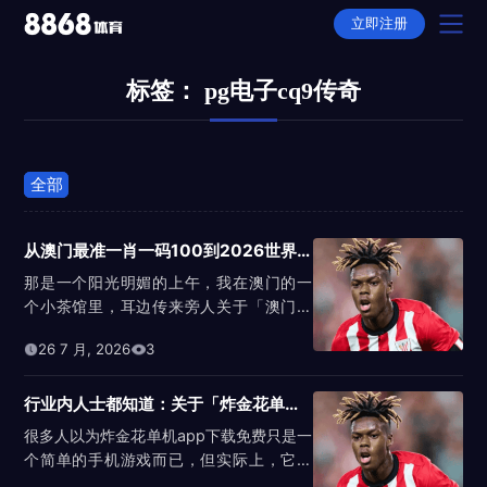
立即注册
标签：
pg电子cq9传奇
全部
从澳门最准一肖一码100到2026世界杯：一场文化和体育的交汇
那是一个阳光明媚的上午，我在澳门的一
个小茶馆里，耳边传来旁人关于「澳门最
准一肖一码100」的讨论声。这让我想起...
26 7 月, 2026
3
行业内人士都知道：关于「炸金花单机app下载免费」的秘密
很多人以为炸金花单机app下载免费只是一
个简单的手机游戏而已，但实际上，它与
即将到来的2026世界杯有着更深的...